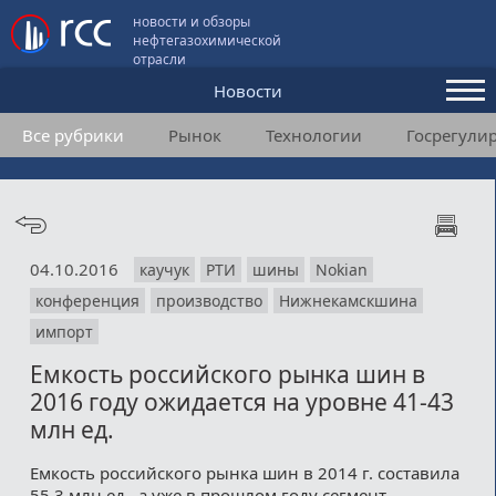
новости и обзоры
нефтегазохимической
отрасли
Новости
Все рубрики
Рынок
Технологии
Госрегули
Аналитика и мнения
Конференции
Видео
04.10.2016
каучук
РТИ
шины
Nokian
Подписка
конференция
производство
Нижнекамскшина
импорт
Пользовательское соглашение
Емкость российского рынка шин в
2016 году ожидается на уровне 41-43
Медиакит
млн ед.
Контакты
Емкость российского рынка шин в 2014 г. составила
55.3 млн ед., а уже в прошлом году сегмент