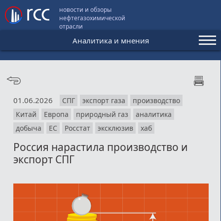
новости и обзоры
нефтегазохимической
отрасли
Аналитика и мнения
Аналитика и мнения
Конференции
01.06.2026
СПГ
экспорт газа
производство
Видео
Китай
Европа
природный газ
аналитика
Подписка
добыча
ЕС
Росстат
эксклюзив
хаб
Россия нарастила производство и
экспорт СПГ
Пользовательское соглашение
Медиакит
Контакты