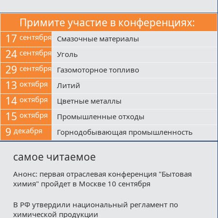
Примите участие в конференциях:
17
сентября
Смазочные материалы
24
сентября
Уголь
29
сентября
Газомоторное топливо
13
октября
Литий
14
октября
Цветные металлы
15
октября
Промышленные отходы
9
декабря
Горнодобывающая промышленность
самое читаемое
Анонс: первая отраслевая конференция "Бытовая
химия" пройдет в Москве 10 сентября
В РФ утвердили национальный регламент по
химической продукции