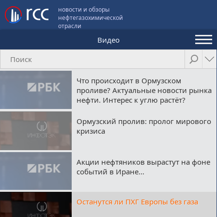
новости и обзоры
нефтегазохимической
отрасли
Видео
Аналитика и мнения
Конференции
Что происходит в Ормузском
проливе? Актуальные новости рынка
Видео
нефти. Интерес к углю растёт?
Подписка
Ормузский пролив: пролог мирового
кризиса
Пользовательское соглашение
Акции нефтяников вырастут на фоне
событий в Иране...
Медиакит
Контакты
Останутся ли ПХГ Европы без газа