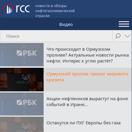
новости и обзоры
нефтегазохимической
отрасли
Видео
Аналитика и мнения
Конференции
Что происходит в Ормузском
проливе? Актуальные новости рынка
Видео
нефти. Интерес к углю растёт?
Подписка
Ормузский пролив: пролог мирового
кризиса
Пользовательское соглашение
Акции нефтяников вырастут на фоне
событий в Иране...
Медиакит
Контакты
Останутся ли ПХГ Европы без газа